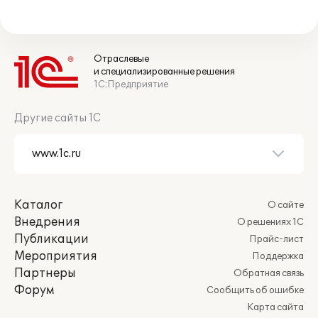
Отраслевые
и специализированные решения
1С:Предприятие
Другие сайты 1С
Каталог
О сайте
Внедрения
О решениях 1С
Публикации
Прайс-лист
Мероприятия
Поддержка
Партнеры
Обратная связь
Форум
Сообщить об ошибке
Карта сайта