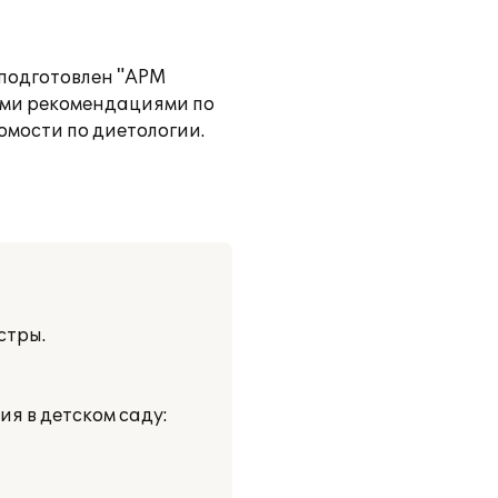
 подготовлен "АРМ
ими рекомендациями по
мости по диетологии.
стры.
я в детском саду: