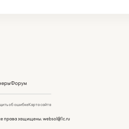
неры
Форум
ить об ошибке
Карта сайта
Все права защищены.
websol@1c.ru