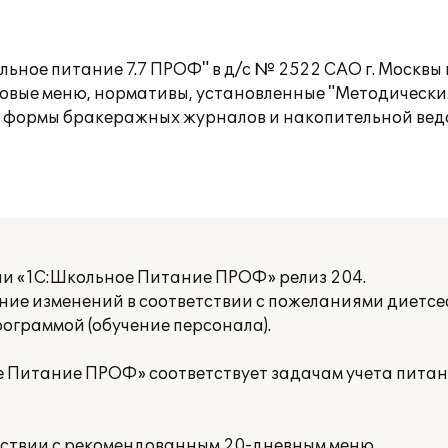
ьное питание 7.7 ПРОФ" в д/с № 2522 САО г. Москвы
иповые меню, нормативы, установленные "Методическ
 формы бракеражных журналов и накопительной ведо
ии «1С:Школьное Питание ПРОФ» релиз 204.
ение изменений в соответствии с пожеланиями диетсе
рограммой (обучение персонала).
 Питание ПРОФ» соответствует задачам учета питани
етствии с рекомендованным 20-дневным меню,