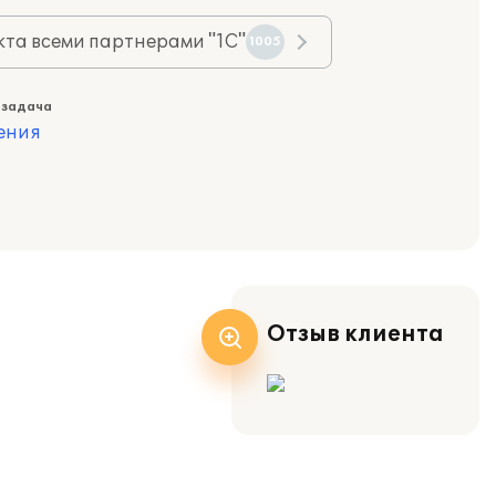
та всеми партнерами "1С"
1005
 задача
ения
Отзыв клиента