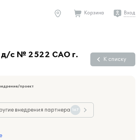
Корзина
Вход
д/с № 2522 САО г.
К списку
недрение/проект
ругие внедрения партнера
167
е