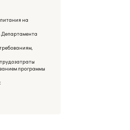
 питания на
м Департамента
 требованиям,
ь трудозатраты
ованием программы
: