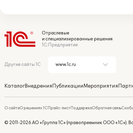
Отраслевые
и специализированные решения
1С:Предприятие
Другие сайты 1С
Каталог
Внедрения
Публикации
Мероприятия
Парт
О сайте
О решениях 1С
Прайс-лист
Поддержка
Обратная связь
Сообщ
© 2011-2026 АО «Группа 1С» (правопреемник ООО «1С»). 