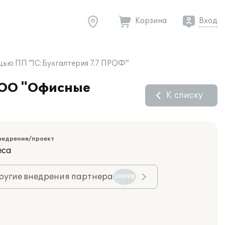
Корзина
Вход
щью ПП "1С:Бухгалтерия 7.7 ПРОФ"
 ООО "Офисные
К списку
недрение/проект
еса
ругие внедрения партнера
20098