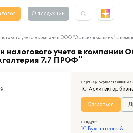
аталог
О продукции
алогового учета в компании ООО "Офисные машины" с помо
 и налогового учета в компании
галтерия 7.7 ПРОФ"
Партнер, осуществивший в
1С-Архитектор бизн
09
Связаться
Д
Продукт
1С:Бухгалтерия 8