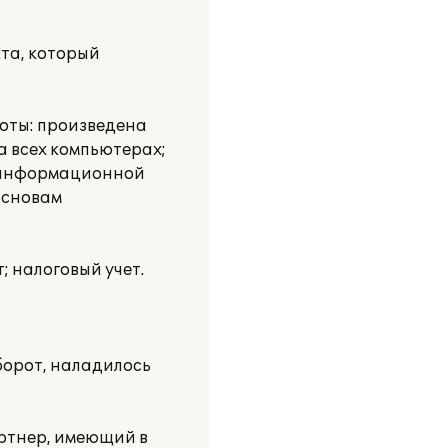
та, который
оты: произведена
а всех компьютерах;
к информационной
основам
; налоговый учет.
борот, наладилось
ртнер, имеющий в