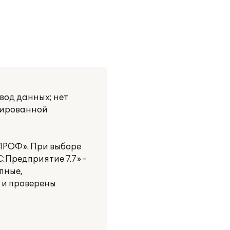
вод данных; нет
нтированной
 ПРОФ». При выборе
:Предприятие 7.7» -
пные,
 и проверены