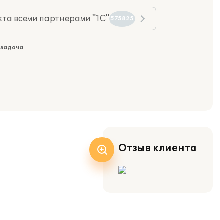
та всеми партнерами "1С"
575825
 задача
Отзыв клиента