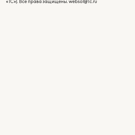
«1С»). Все права защищены.
websol@1c.ru