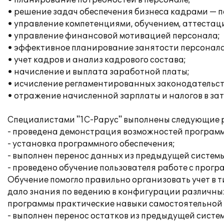
• планирование потребностей в персонале;
• решение задач обеспечения бизнеса кадрами — п
• управление компетенциями, обучением, аттестац
• управление финансовой мотивацией персонала;
• эффективное планирование занятости персонала
• учет кадров и анализ кадрового состава;
• начисление и выплата заработной платы;
• исчисление регламентированных законодательств
• отражение начисленной зарплаты и налогов в за
Специалистами "1С-Рарус" выполнены следующие 
- проведена демонстрация возможностей програм
- установка программного обеспечения;
- выполнен перенос данных из предыдущей системы 
- проведено обучение пользователя работе с прог
Обучение помогло правильно организовать учет в 
дало знания по ведению в конфигурации различных
программы практические навыки самостоятельной 
- выполнен перенос остатков из предыдущей систем