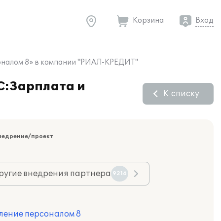
Корзина
Вход
соналом 8» в компании "РИАЛ-КРЕДИТ"
С:Зарплата и
К списку
недрение/проект
ругие внедрения партнера
9216
ление персоналом 8