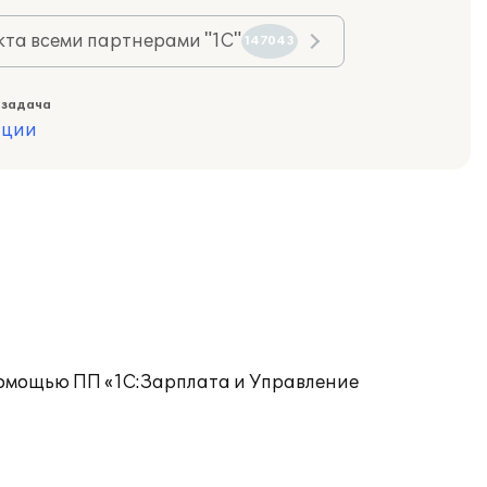
та всеми партнерами "1С"
147043
 задача
ации
помощью ПП «1С:Зарплата и Управление