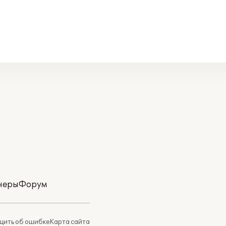
неры
Форум
ить об ошибке
Карта сайта