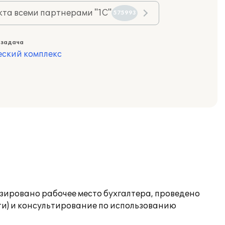
та всеми партнерами "1С"
575993
 задача
еский комплекс
зировано рабочее место бухгалтера, проведено
ти) и консультирование по использованию