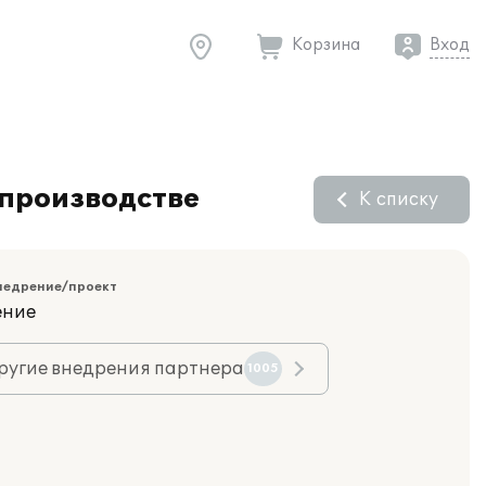
Корзина
Вход
 производстве
К списку
недрение/проект
ение
ругие внедрения партнера
1005