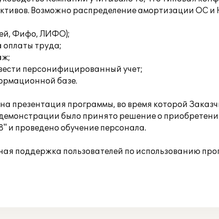
активов. Возможно распределение амортизации ОС и
ней, Фифо, ЛИФО);
 оплаты труда;
аж;
 вести персонифицированный учет;
формационной базе.
а презентация программы, во время которой Заказч
 демонстрации было принято решение о приобретении
8" и проведено обучение персонала.
ная поддержка пользователей по использованию про