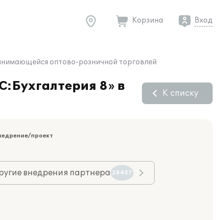
Корзина
Вход
 занимающейся оптово-розничной торговлей
С:Бухгалтерия 8» в
К списку
недрение/проект
ругие внедрения партнера
28457