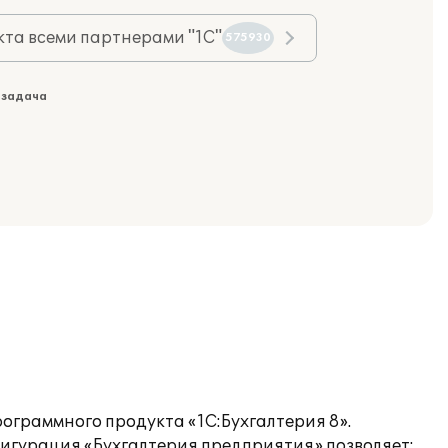
та всеми партнерами "1С"
575930
 задача
ограммного продукта «1С:Бухгалтерия 8».
фигурация «Бухгалтерия предприятия» позволяет: