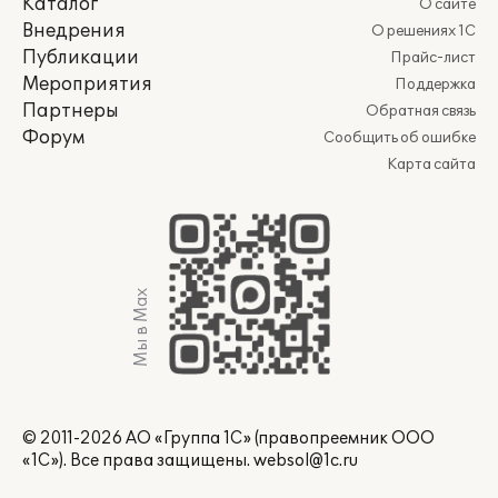
Каталог
О сайте
Внедрения
О решениях 1С
Публикации
Прайс-лист
Мероприятия
Поддержка
Партнеры
Обратная связь
Форум
Сообщить об ошибке
Карта сайта
Мы в Max
© 2011-2026 АО «Группа 1С» (правопреемник ООО
«1С»). Все права защищены.
websol@1c.ru