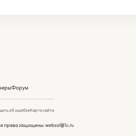
неры
Форум
ить об ошибке
Карта сайта
Все права защищены.
websol@1c.ru