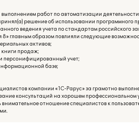
а выполнением работ по автоматизации деятельност
принял(а) решение об использовании программного п
ванного ведения учета по стандартам российского з
я 8» главным образом повлияли следующие возможнос
териальных активов;
и книги продаж;
 и персонифицированный учет;
 информационной базе;
ециалистов компании «1С-Рарус» за грамотно выпол
азание консультаций на хорошем профессиональном у
ь внимательное отношение специалистов к пользоват
ми.