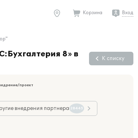
Корзина
Вход
тор"
С:Бухгалтерия 8» в
К списку
недрение/проект
ругие внедрения партнера
28445