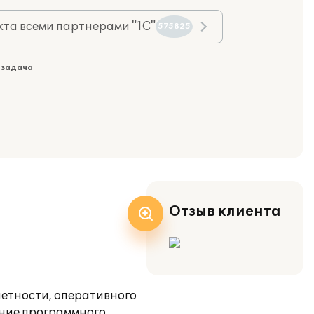
та всеми партнерами "1С"
575825
 задача
Отзыв клиента
четности, оперативного
ение программного