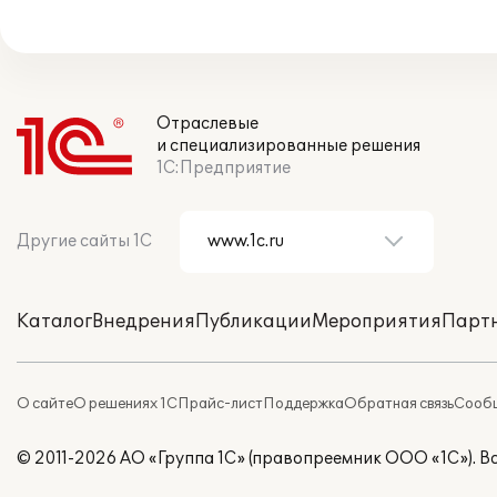
Отраслевые
и специализированные решения
1С:Предприятие
Другие сайты 1С
Каталог
Внедрения
Публикации
Мероприятия
Парт
О сайте
О решениях 1С
Прайс-лист
Поддержка
Обратная связь
Сообщ
© 2011-2026 АО «Группа 1С» (правопреемник ООО «1С»). 