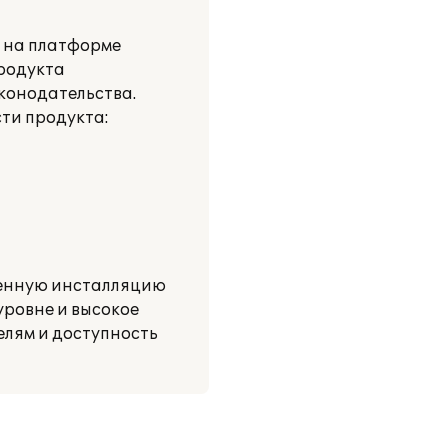
и на платформе
родукта
аконодательства.
ти продукта:
ненную инсталляцию
ровне и высокое
елям и доступность