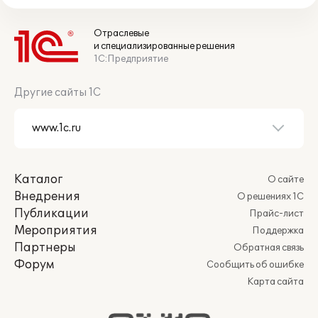
Отраслевые
и специализированные решения
1С:Предприятие
Другие сайты 1С
Каталог
О сайте
Внедрения
О решениях 1С
Публикации
Прайс-лист
Мероприятия
Поддержка
Партнеры
Обратная связь
Форум
Сообщить об ошибке
Карта сайта