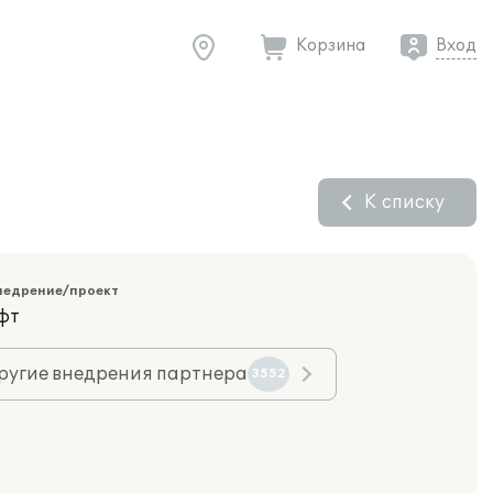
Корзина
Вход
К списку
недрение/проект
фт
ругие внедрения партнера
3552