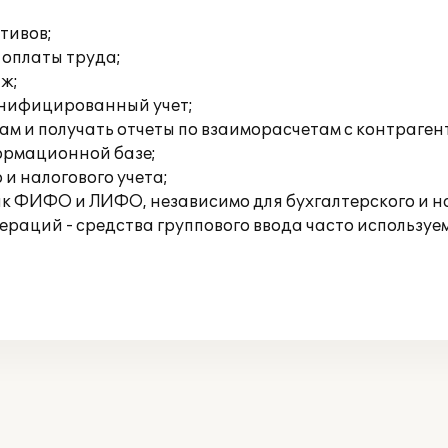
тивов;
 оплаты труда;
аж;
онифицированный учет;
ам и получать отчеты по взаиморасчетам с контраген
формационной базе;
 и налогового учета;
ак ФИФО и ЛИФО, независимо для бухгалтерского и на
раций - средства группового ввода часто используем