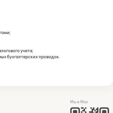
тами;
логового учета;
ых бухгалтерских проводок.
Мы в Max