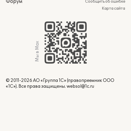
Форум
Сообщить об ошибке
Карта сайта
Мы в Max
© 2011-2026 АО «Группа 1С» (правопреемник ООО
«1С»). Все права защищены.
websol@1c.ru