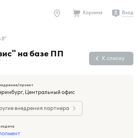
Корзина
Вход
 8"
вис" на базе ПП
К списку
недрение/проект
теринбург, Центральный офис
ругие внедрения партнера
 задача
лопмент