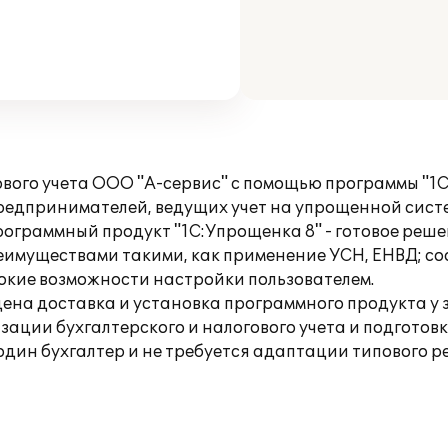
вого учета ООО "А-сервис" с помощью программы "1
редпринимателей, ведущих учет на упрощенной сист
ограммный продукт "1С:Упрощенка 8" - готовое решен
еимуществами такими, как применение УСН, ЕНВД; со
окие возможности настройки пользователем.
едена доставка и установка программного продукта у
изации бухгалтерского и налогового учета и подгото
один бухгалтер и не требуется адаптации типового 