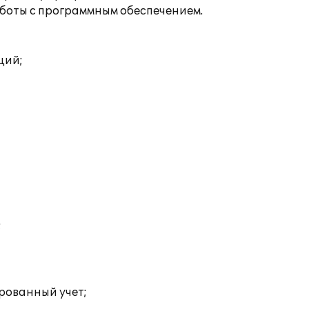
аботы с программным обеспечением.
ций;
;
рованный учет;