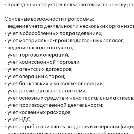
- проведен инструктаж пользователей по началу р
Основные возможности программы:
- ведение учета деятельности нескольких организа
- учет в обособленных подразделениях;
- учет материально-производственных запасов;
- ведение складского учета;
- учет торговых операций;
- учет комиссионной торговли;
- учет агентских договоров;
- учет операций с тарой;
- учет банковских и кассовых операций;
- учет расчетов с контрагентами;
- учет основных средств и нематериальных активов
- учет производственной деятельности;
- учет косвенных расходов;
- учет НДС;
- учет заработной платы, кадровый и персонифици