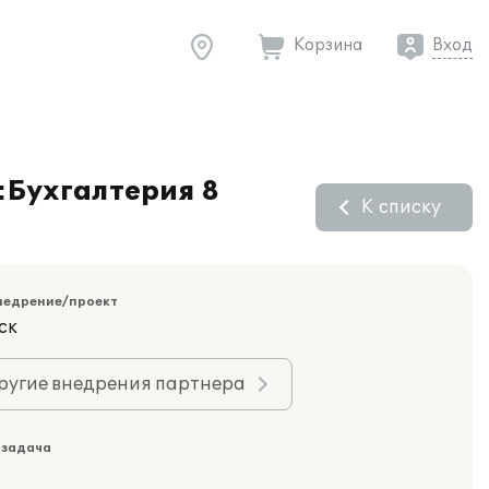
Корзина
Вход
:Бухгалтерия 8
К списку
недрение/проект
ск
ругие внедрения партнера
 задача