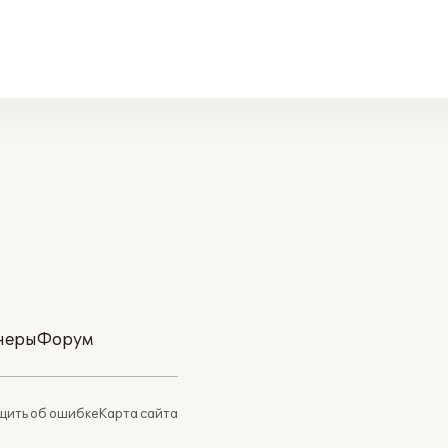
неры
Форум
ить об ошибке
Карта сайта