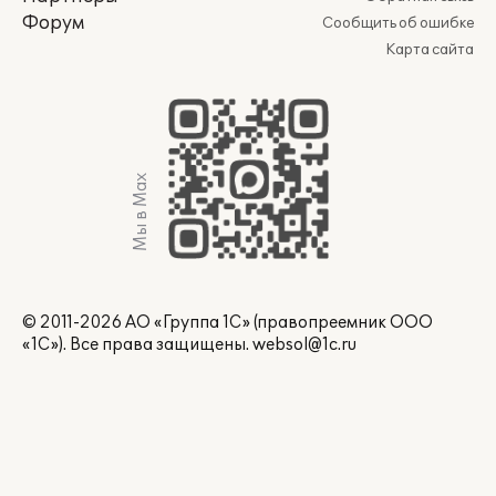
Форум
Сообщить об ошибке
Карта сайта
Мы в Max
© 2011-2026 АО «Группа 1С» (правопреемник ООО
«1С»). Все права защищены.
websol@1c.ru