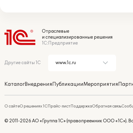
Отраслевые
и специализированные решения
1С:Предприятие
Другие сайты 1С
Каталог
Внедрения
Публикации
Мероприятия
Парт
О сайте
О решениях 1С
Прайс-лист
Поддержка
Обратная связь
Сообщ
© 2011-2026 АО «Группа 1С» (правопреемник ООО «1С»). 