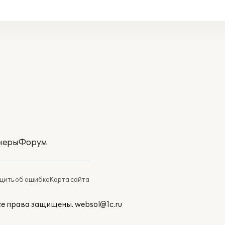
неры
Форум
ить об ошибке
Карта сайта
Все права защищены.
websol@1c.ru