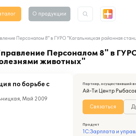
аталог
О продукции
вление Персоналом 8" в ГУРО "Кагальницкая районная станц
Управление Персоналом 8" в ГУР
болезнями животных"
ия по борьбе с
Партнер, осуществивший в
Ай-Ти Центр Рыбасо
льницкая, Май 2009
Связаться
Д
Продукт
1С:Зарплата и управ