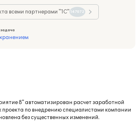
та всеми партнерами "1С"
147072
 задача
охранением
риятие 8" автоматизирован расчет заработной
ах проекта по внедрению специалистами компании
ановлена без существенных изменений.