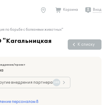
Корзина
Вход
ия по борьбе с болезнями животных"
О "Кагальницкая
К списку
недрение/проект
ва
ругие внедрения партнера
395
ление персоналом 8