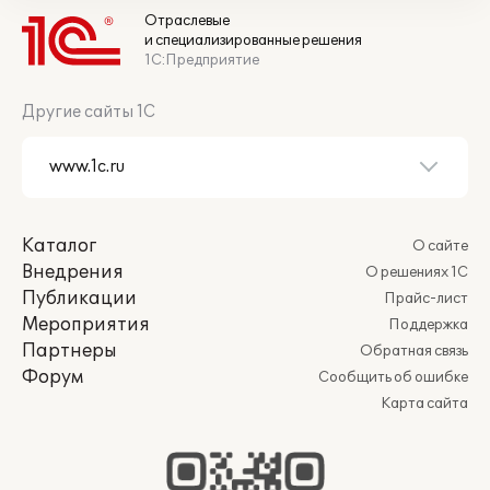
Отраслевые
и специализированные решения
1С:Предприятие
Другие сайты 1С
Каталог
О сайте
Внедрения
О решениях 1С
Публикации
Прайс-лист
Мероприятия
Поддержка
Партнеры
Обратная связь
Форум
Сообщить об ошибке
Карта сайта