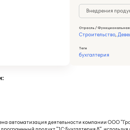
Внедрения продук
Отрасль / Функциональная
Строительство
,
Деве
Теги
бухгалтерия
и:
ена автоматизация деятельности компании ООО "Гр
 программный продукт "1C:Бухгалтерия 8", используя