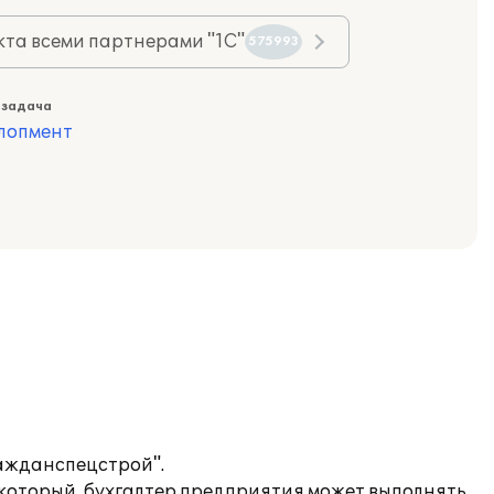
та всеми партнерами "1С"
575993
 задача
лопмент
ажданспецстрой".
 который, бухгалтер предприятия может выполнять