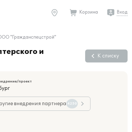
Корзина
Вход
в ООО "Гражданспецстрой"
лтерского и
К списку
недрение/проект
бург
ругие внедрения партнера
4250