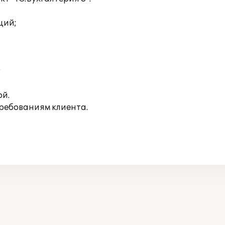
ций;
;
ой.
ребованиям клиента.