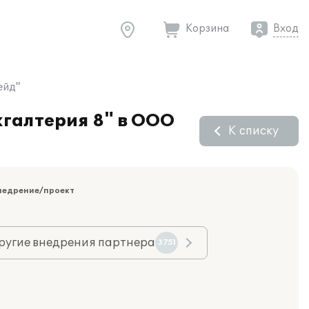
Корзина
Вход
ейд"
галтерия 8" в ООО
К списку
недрение/проект
ругие внедрения партнера
3751