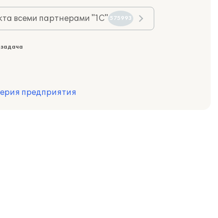
та всеми партнерами "1С"
575993
 задача
терия предприятия