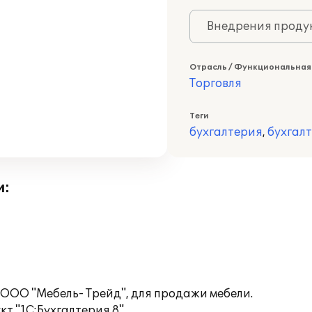
Внедрения продук
Отрасль / Функциональная
Торговля
Теги
бухгалтерия
,
бухгал
и:
ООО "Мебель- Трейд", для продажи мебели.
т "1С:Бухгалтерия 8".