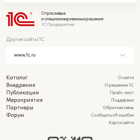
Отраслевые
и специализированные решения
1С:Предприятие
Другие сайты 1С
Каталог
О сайте
Внедрения
О решениях 1С
Публикации
Прайс-лист
Мероприятия
Поддержка
Партнеры
Обратная связь
Форум
Сообщить об ошибке
Карта сайта