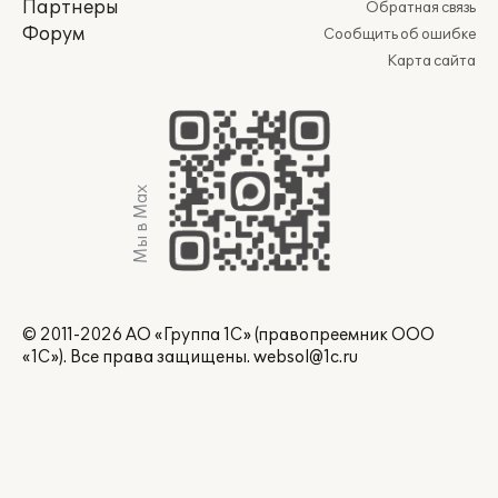
Партнеры
Обратная связь
Форум
Сообщить об ошибке
Карта сайта
Мы в Max
© 2011-2026 АО «Группа 1С» (правопреемник ООО
«1С»). Все права защищены.
websol@1c.ru