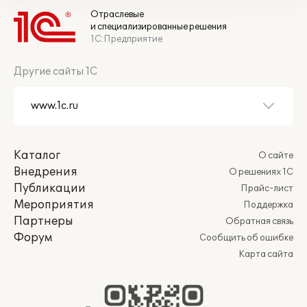
Отраслевые
и специализированные решения
1С:Предприятие
Другие сайты 1С
Каталог
О сайте
Внедрения
О решениях 1С
Публикации
Прайс-лист
Мероприятия
Поддержка
Партнеры
Обратная связь
Форум
Сообщить об ошибке
Карта сайта