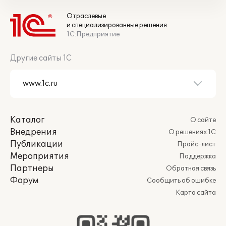
Отраслевые
и специализированные решения
1С:Предприятие
Другие сайты 1С
Каталог
О сайте
Внедрения
О решениях 1С
Публикации
Прайс-лист
Мероприятия
Поддержка
Партнеры
Обратная связь
Форум
Сообщить об ошибке
Карта сайта