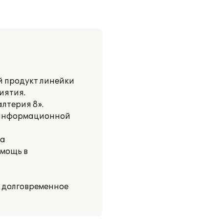
й продукт линейки
иятия.
лтерия 8».
й информационной
за
мощь в
а долговременное