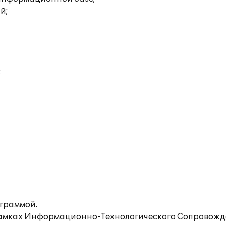
й;
;
ограммой.
рамках Информационно-Технологического Сопровожде