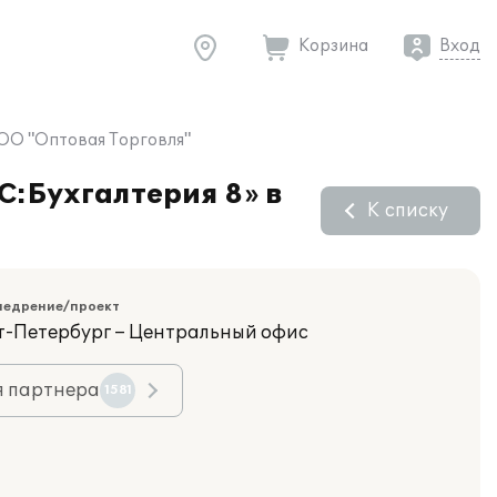
Корзина
Вход
ООО "Оптовая Торговля"
C:Бухгалтерия 8» в
К списку
недрение/проект
кт-Петербург – Центральный офис
я партнера
1581