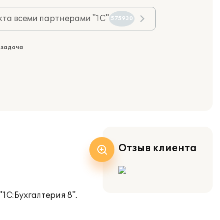
та всеми партнерами "1С"
575930
 задача
Отзыв клиента
1С:Бухгалтерия 8".