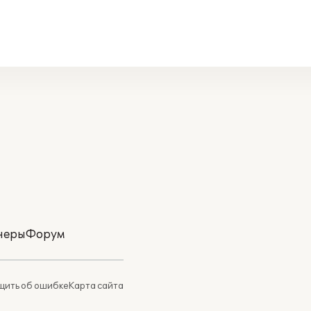
неры
Форум
ить об ошибке
Карта сайта