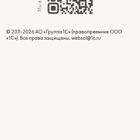
Мы в Max
© 2011-2026 АО «Группа 1С» (правопреемник ООО
«1С»). Все права защищены.
websol@1c.ru