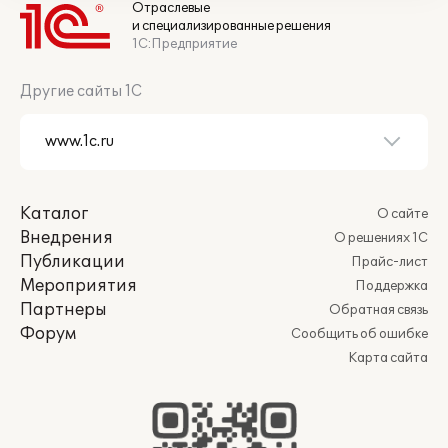
Отраслевые
и специализированные решения
1С:Предприятие
Другие сайты 1С
Каталог
О сайте
Внедрения
О решениях 1С
Публикации
Прайс-лист
Мероприятия
Поддержка
Партнеры
Обратная связь
Форум
Сообщить об ошибке
Карта сайта