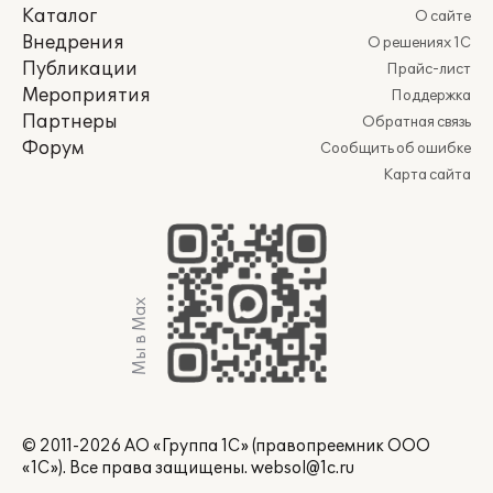
Каталог
О сайте
Внедрения
О решениях 1С
Публикации
Прайс-лист
Мероприятия
Поддержка
Партнеры
Обратная связь
Форум
Сообщить об ошибке
Карта сайта
Мы в Max
© 2011-2026 АО «Группа 1С» (правопреемник ООО
«1С»). Все права защищены.
websol@1c.ru