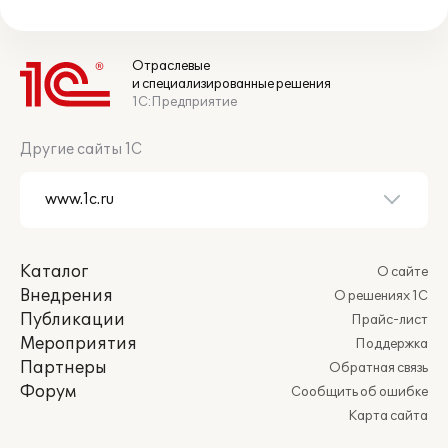
Отраслевые
и специализированные решения
1С:Предприятие
Другие сайты 1С
Каталог
О сайте
Внедрения
О решениях 1С
Публикации
Прайс-лист
Мероприятия
Поддержка
Партнеры
Обратная связь
Форум
Сообщить об ошибке
Карта сайта