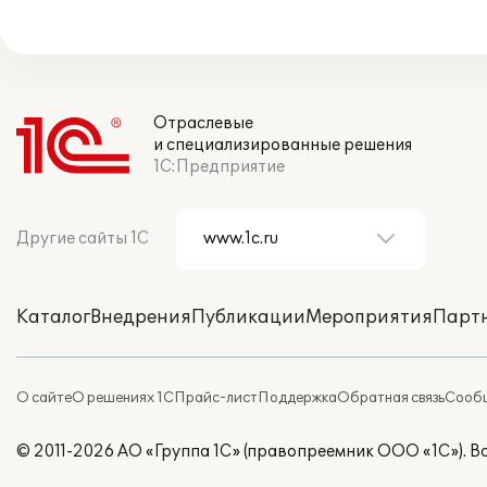
Отраслевые
и специализированные решения
1С:Предприятие
Другие сайты 1С
Каталог
Внедрения
Публикации
Мероприятия
Парт
О сайте
О решениях 1С
Прайс-лист
Поддержка
Обратная связь
Сообщ
© 2011-2026 АО «Группа 1С» (правопреемник ООО «1С»). 