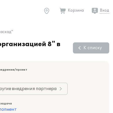
Корзина
Вход
каскад"
организацией 8" в
К списку
недрение/проект
ругие внедрения партнера
 задача
лопмент