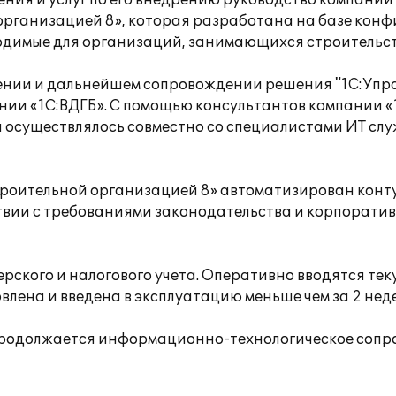
ения и услуг по его внедрению руководство компани
организацией 8», которая разработана на базе кон
ходимые для организаций, занимающихся строительст
ении и дальнейшем сопровождении решения "1С:Упра
ии «1С:ВДГБ». С помощью консультантов компании «
 осуществлялось совместно со специалистами ИТ сл
троительной организацией 8» автоматизирован контур
тствии с требованиями законодательства и корпорат
ерского и налогового учета. Оперативно вводятся те
лена и введена в эксплуатацию меньше чем за 2 нед
 продолжается информационно-технологическое сопр