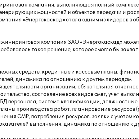
иринговая компания, выполняющая полный комплекс 
генерирующих мощностей и объектов передачи и рас
мпания «Энергокаскад» стала одним из лидеров в об
инжиниринговая компания ЗАО «Энергокаскад» может 
ебовалось такое решение, которое смогло бы захвати
ежных средств, кредитные и кассовые планы, финанс
телей, динамика по отношению к другим периодам.
ой деятельности организации, обязательная отчетнос
оительства, составление всех видов смет, учет выпо
 БД персонала, система квалификации, должностные и
ланы производства работ, планирование ресурсов (р
лнения СМР, потребления ресурсов, заявки с учетом к
показателей выполнения, динамика по отношению к д