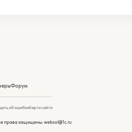
неры
Форум
ить об ошибке
Карта сайта
Все права защищены.
websol@1c.ru