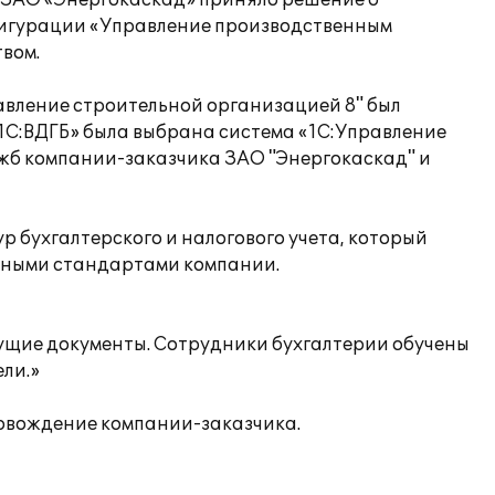
и ЗАО «Энергокаскад» приняло решение о
фигурации «Управление производственным
вом.
вление строительной организацией 8" был
1С:ВДГБ» была выбрана система «1С:Управление
ужб компании-заказчика ЗАО "Энергокаскад" и
 бухгалтерского и налогового учета, который
ивными стандартами компании.
кущие документы. Сотрудники бухгалтерии обучены
ели.»
овождение компании-заказчика.