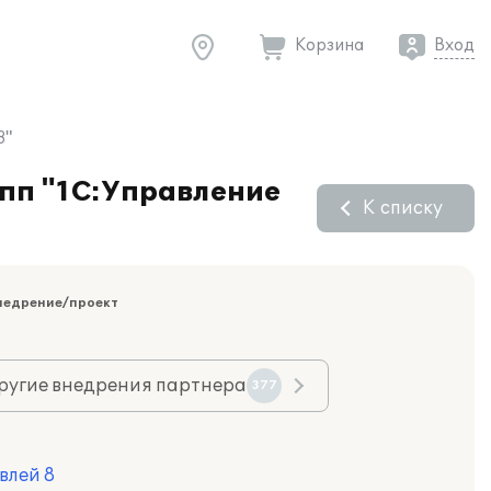
Корзина
Вход
8"
 пп "1С:Управление
К списку
недрение/проект
ругие внедрения партнера
377
влей 8