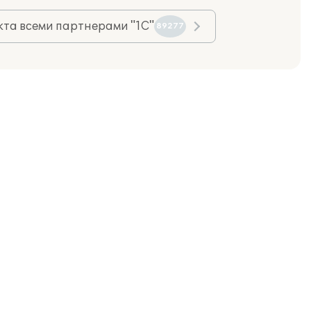
та всеми партнерами "1С"
89277