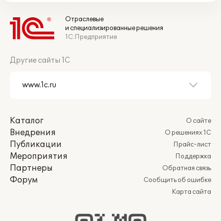
Отраслевые
и специализированные решения
1С:Предприятие
Другие сайты 1С
Каталог
О сайте
Внедрения
О решениях 1С
Публикации
Прайс-лист
Мероприятия
Поддержка
Партнеры
Обратная связь
Форум
Сообщить об ошибке
Карта сайта