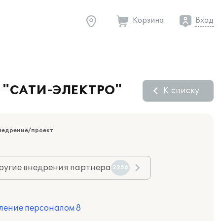
Корзина
Вход
О "САТИ-ЭЛЕКТРО"
К списку
недрение/проект
ругие внедрения партнера
2256
ление персоналом 8