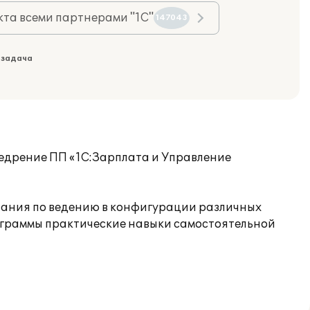
та всеми партнерами "1С"
147043
 задача
едрение ПП «1С:Зарплата и Управление
знания по ведению в конфигурации различных
рограммы практические навыки самостоятельной