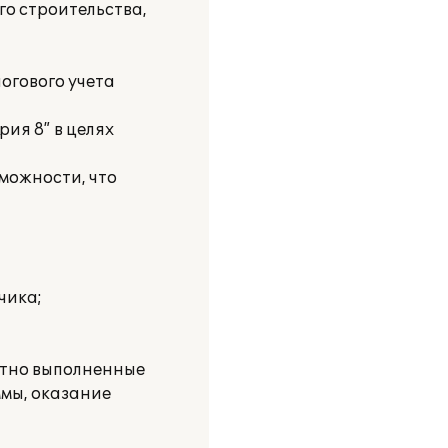
го строительства,
огового учета
ия 8” в целях
можности, что
чика;
отно выполненные
ммы, оказание