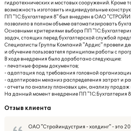
гидротехнических и мостовых сооружений. Кроме то
возможность изготовить индивидуальные конструкц
ПП "1С:Бухгалтерия 8" был внедрен в ОАО "СТРОЙ
позволило в полном объеме автоматизировать бухг
Основными критериями выбора ПП "1С:Бухгалтерия 
задач, стоящих перед бухгалтерской службой пред
Специалисты Группы Компаний "Ардис" провели д
и обучение пользователя принципам работы с прог
В ходе внедрения было доработано следующие:
- печатные формы документов;
- адаптация под требования головной организации
- адаптирован механиз распределения затрат и ра
- отчеты по анализу плановых цен, анализу прода
На данный момент внедрение ПП "1С:Бухгалтерия 
Отзыв клиента
ОАО "Стройиндустрия - холдинг" - это 2