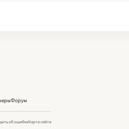
неры
Форум
ить об ошибке
Карта сайта