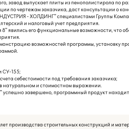
го, завод выпускает плиты из пенополистирола по ра
ии по чертежам заказчика, даст консультации о кон
ИНДУСТРИЯ - ХОЛДИНГ" специалистами Группы Компан
алтерский и налоговый учет предприятия.
8" явились его функциональные возможности, что об
приятия.
емонстрацию возможностей программы, установку пр
раммой.
 СУ-155;
счета себестоимости под требования заказчика;
ж в натуральном и стоимостном выражении.
8" успешно завершено, программный продукт находи
0 лет производства строительных конструкций и мате