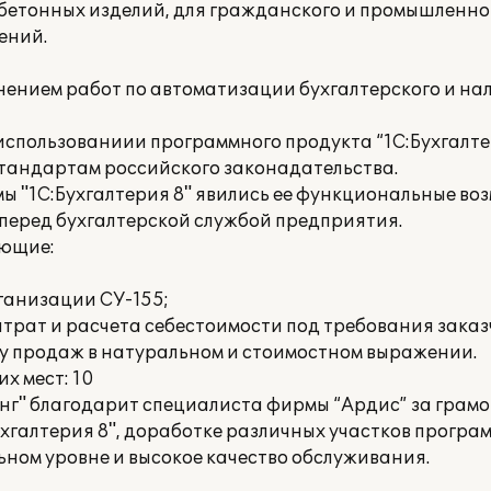
бетонных изделий, для гражданского и промышленно
ений.
нением работ по автоматизации бухгалтерского и нал
пользованиии программного продукта “1С:Бухгалтер
стандартам российского законадательства.
 "1С:Бухгалтерия 8" явились ее функциональные воз
 перед бухгалтерской службой предприятия.
ующие:
ганизации СУ-155;
трат и расчета себестоимости под требования заказ
изу продаж в натуральном и стоимостном выражении.
х мест: 10
нг" благодарит специалиста фирмы “Ардис” за грам
ухгалтерия 8", доработке различных участков програ
ном уровне и высокое качество обслуживания.