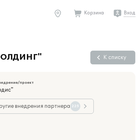
Корзина
Вход
 ХОЛДИНГ"
К списку
недрение/проект
рдис"
ругие внедрения партнера
225