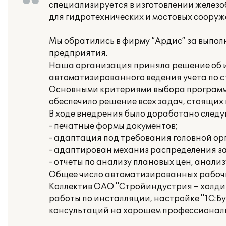
специализируется в изготовлении железо
для гидротехнических и мостовых сооруж
Мы обратились в фирму “Ардис” за выпол
предприятия.
Наша организация приняла решение об ис
автоматизированного ведения учета по 
Основными критериями выбора программы
обеспечило решение всех задач, стоящих
В ходе внедрения было доработано след
- печатные формы документов;
- адаптация под требования головной ор
- адаптирован механиз распределения за
- отчеты по анализу плановых цен, анал
Общее число автоматизированных рабочи
Коллектив ОАО "Стройиндустрия – холди
работы по инсталляции, настройке "1С:Б
консультаций на хорошем профессиональ