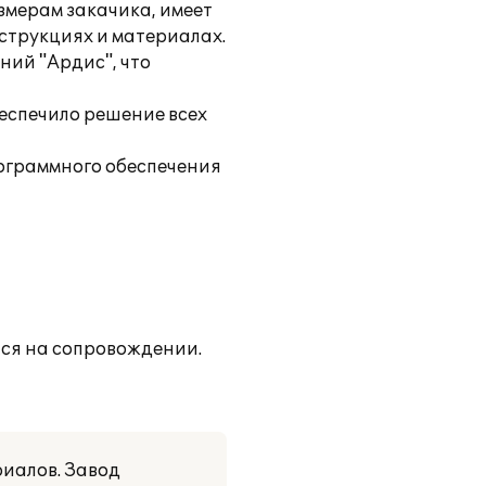
змерам закачика, имеет
струкциях и материалах.
ий "Ардис", что
еспечило решение всех
ограммного обеспечения
тся на сопровождении.
риалов. Завод