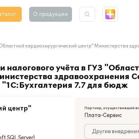
аталог
О продукции
 "Областной кардиохирургический центр" Министерства зд
и налогового учёта в ГУЗ "Облас
инистерства здравоохранения С
 "1С:Бухгалтерия 7.7 для бюдж
ий центр"
Партнер, осуществивший в
Плата-Сервис
Другие внедрени
t SQL Server)