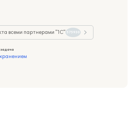
та всеми партнерами "1С"
575930
 задача
охранением