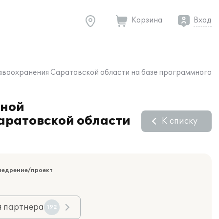
Корзина
Вход
равоохранения Саратовской области на базе программного
тной
аратовской области
К списку
недрение/проект
я партнера
192