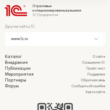
Отраслевые
и специализированные решения
1С:Предприятие
Другие сайты 1С
Каталог
О сайте
Внедрения
О решениях 1С
Публикации
Прайс-лист
Мероприятия
Поддержка
Партнеры
Обратная связь
Форум
Сообщить об ошибке
Карта сайта