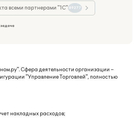
та всеми партнерами "1С"
89277
 задача
ном.ру". Сфера деятельности организации –
игурации "Управление Торговлей", полностью
учет накладных расходов;