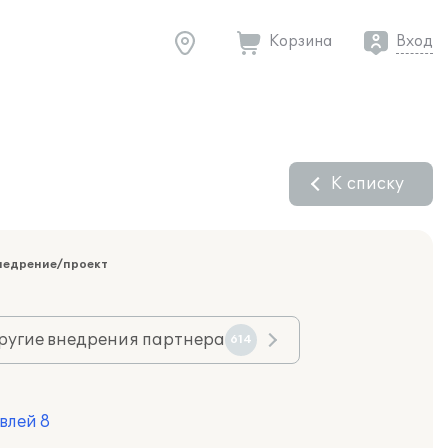
Корзина
Вход
К списку
недрение/проект
ругие внедрения партнера
614
влей 8