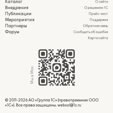
Каталог
О сайте
Внедрения
О решениях 1С
Публикации
Прайс-лист
Мероприятия
Поддержка
Партнеры
Обратная связь
Форум
Сообщить об ошибке
Карта сайта
Мы в Max
© 2011-2026 АО «Группа 1С» (правопреемник ООО
«1С»). Все права защищены.
websol@1c.ru