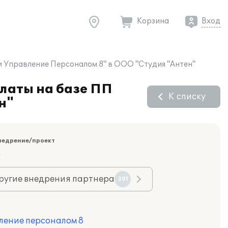
Корзина
Вход
и Управление Персоналом 8" в ООО "Студия "Антен"
платы на базе ПП
К списку
н"
недрение/проект
к
ругие внедрения партнера
301
ление персоналом 8