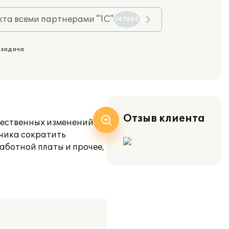
та всеми партнерами "1С"
147043
 задача
Отзыв клиента
щественных изменений с
зчика сократить
аботной платы и прочее,