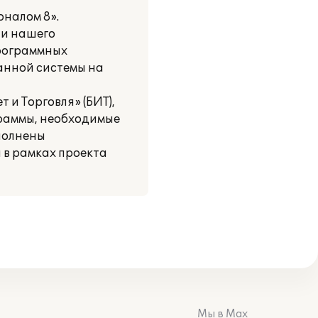
налом 8».
ии нашего
программных
анной системы на
 и Торговля» (БИТ),
раммы, необходимые
полнены
 в рамках проекта
Мы в Max