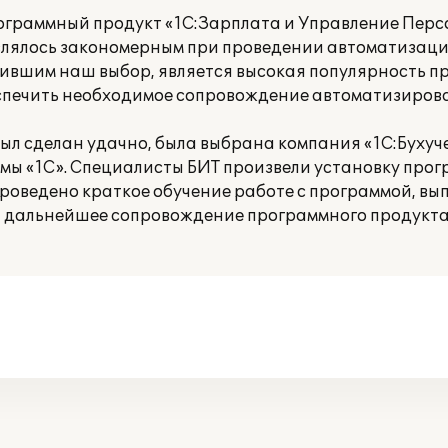
граммный продукт «1С:Зарплата и Управление Персо
влялось закономерным при проведении автоматизац
ившим наш выбор, является высокая популярность 
беспечить необходимое сопровождение автоматизиров
л сделан удачно, была выбрана компания «1С:Бухучет
ы «1С». Специалисты БИТ произвели установку прог
роведено краткое обучение работе с программой, вы
 дальнейшее сопровождение программного продукта