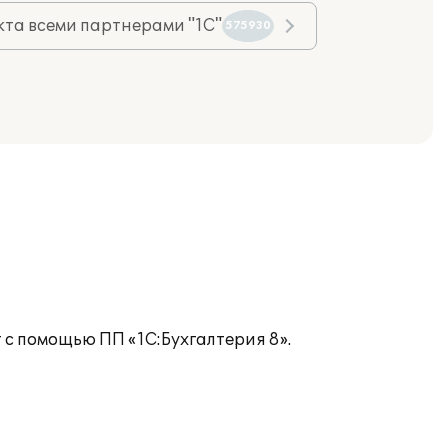
та всеми партнерами "1С"
575930
с помощью ПП «1С:Бухгалтерия 8».