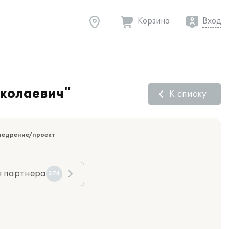
Корзина
Вход
иколаевич"
К списку
недрение/проект
я партнера
374