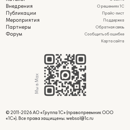
Внедрения
О решениях 1С
Публикации
Прайс-лист
Мероприятия
Поддержка
Партнеры
Обратная связь
Форум
Сообщить об ошибке
Карта сайта
Мы в Max
© 2011-2026 АО «Группа 1С» (правопреемник ООО
«1С»). Все права защищены.
websol@1c.ru