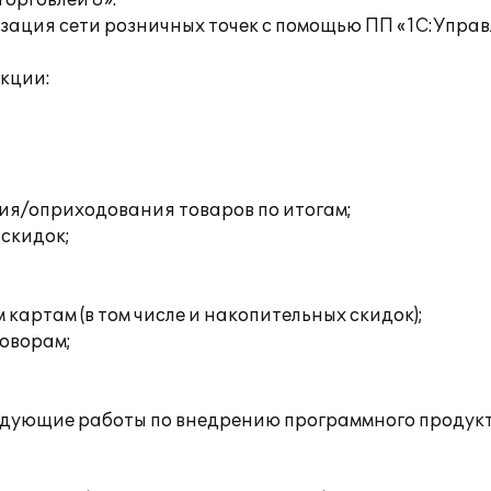
орговлей 8».
ация сети розничных точек с помощью ПП «1С:Управл
кции:
ия/оприходования товаров по итогам;
скидок;
картам (в том числе и накопительных скидок);
говорам;
дующие работы по внедрению программного продукт