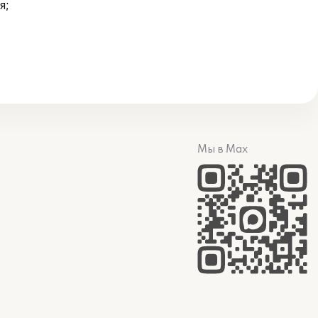
я;
Мы в Max