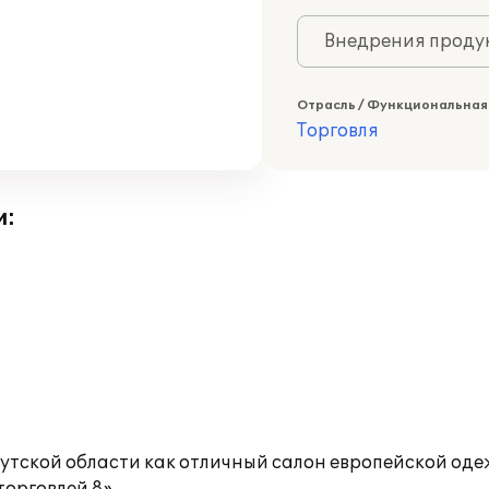
Внедрения продук
Отрасль / Функциональная
Торговля
и:
утской области как отличный салон европейской од