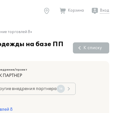
Корзина
Вход
ние торговлей 8»
одежды на базе ПП
К списку
недрение/проект
К ПАРТНЕР
ругие внедрения партнера
16
влей 8