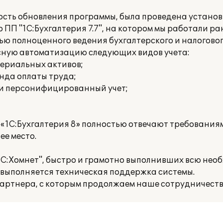
ость обновления программы, была проведена устано
 ПП "1С:Бухгалтерия 7.7", на котором мы работали ра
ю полноценного ведения бухгалтерского и налоговог
ксную автоматизацию следующих видов учета:
териальных активов;
онда оплаты труда;
 и персонифицированный учет;
1С:Бухгалтерия 8» полностью отвечают требования
е место.
С:Хомнет", быстро и грамотно выполнивших всю нео
 выполняется техническая поддержка системы.
артнера, с которым продолжаем наше сотрудничество