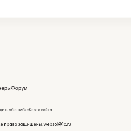
неры
Форум
ить об ошибке
Карта сайта
Все права защищены.
websol@1c.ru