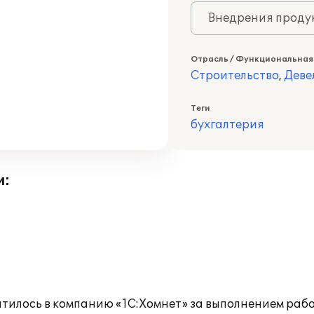
Внедрения продук
Отрасль / Функциональная
Строительство
,
Деве
Теги
бухгалтерия
и:
атилось в компанию «1С:Хомнет» за выполнением раб