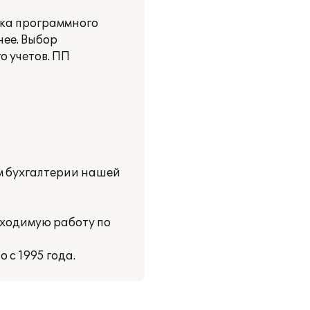
вка программного
нее. Выбор
о учетов. ПП
м бухгалтерии нашей
бходимую работу по
 с 1995 года.