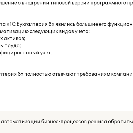
решение о внедрении типовой версии программного п
а «1С:Бухгалтерия 8» явились большие его функцио
оматизацию следующих видов учета:
х активов;
ты труда;
ифицированный учет;
терия 8» полностью отвечают требованиям компани
 автоматизации бизнес-процессов решила обратить