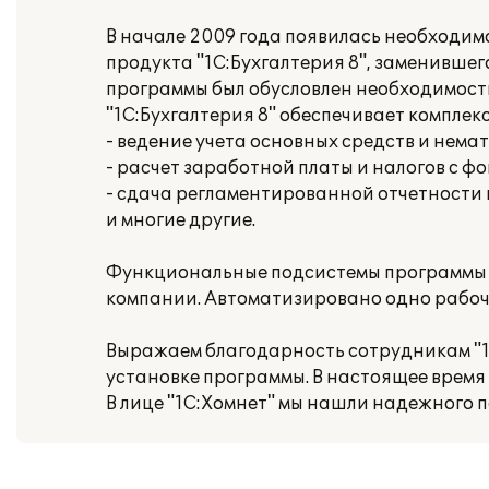
В начале 2009 года появилась необходим
продукта "1С:Бухгалтерия 8", заменившего
программы был обусловлен необходимость
"1С:Бухгалтерия 8" обеспечивает компле
- ведение учета основных средств и нема
- расчет заработной платы и налогов с ф
- сдача регламентированной отчетности
и многие другие.
Функциональные подсистемы программы «
компании. Автоматизировано одно рабоче
Выражаем благодарность сотрудникам "1
установке программы. В настоящее время
В лице "1С:Хомнет" мы нашли надежного п