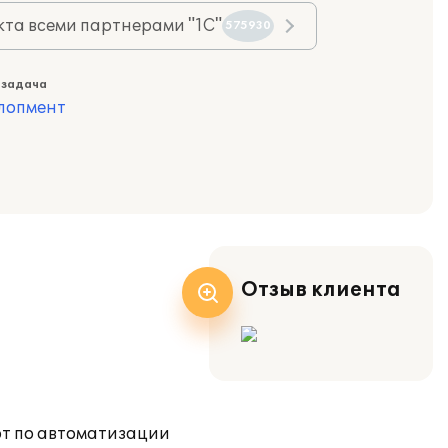
та всеми партнерами "1С"
575930
 задача
лопмент
Отзыв клиента
от по автоматизации