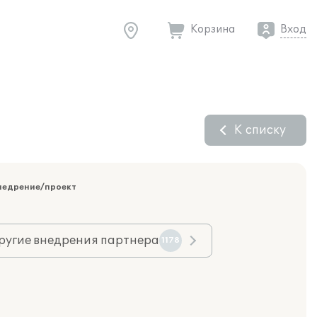
Корзина
Вход
К списку
недрение/проект
ругие внедрения партнера
1178