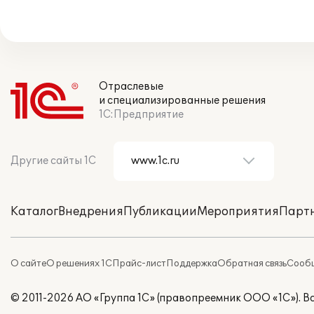
Отраслевые
и специализированные решения
1С:Предприятие
Другие сайты 1С
Каталог
Внедрения
Публикации
Мероприятия
Парт
О сайте
О решениях 1С
Прайс-лист
Поддержка
Обратная связь
Сообщ
© 2011-2026 АО «Группа 1С» (правопреемник ООО «1С»). 