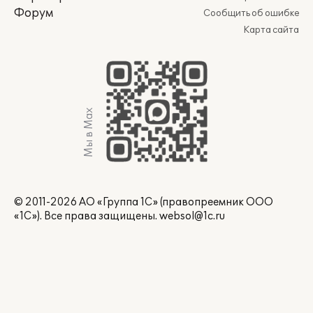
Форум
Сообщить об ошибке
Карта сайта
Мы в Max
© 2011-2026 АО «Группа 1С» (правопреемник ООО
«1С»). Все права защищены.
websol@1c.ru