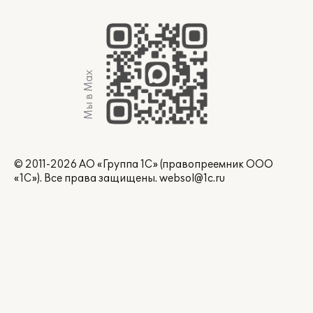
Мы в Max
© 2011-2026 АО «Группа 1С» (правопреемник ООО
«1С»). Все права защищены.
websol@1c.ru