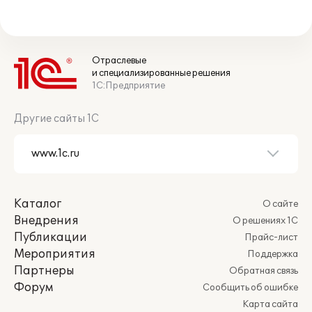
Отраслевые
и специализированные решения
1С:Предприятие
Другие сайты 1С
Каталог
О сайте
Внедрения
О решениях 1С
Публикации
Прайс-лист
Мероприятия
Поддержка
Партнеры
Обратная связь
Форум
Сообщить об ошибке
Карта сайта