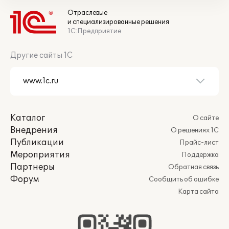
Отраслевые
и специализированные решения
1С:Предприятие
Другие сайты 1С
Каталог
О сайте
Внедрения
О решениях 1С
Публикации
Прайс-лист
Мероприятия
Поддержка
Партнеры
Обратная связь
Форум
Сообщить об ошибке
Карта сайта