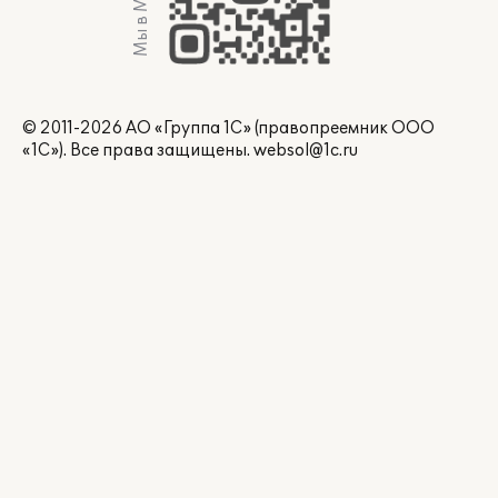
Мы в Max
© 2011-2026 АО «Группа 1С» (правопреемник ООО
«1С»). Все права защищены.
websol@1c.ru