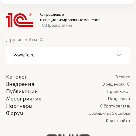
Отраслевые
и специализированные решения
1С:Предприятие
Другие сайты 1С
Каталог
О сайте
Внедрения
О решениях 1С
Публикации
Прайс-лист
Мероприятия
Поддержка
Партнеры
Обратная связь
Форум
Сообщить об ошибке
Карта сайта