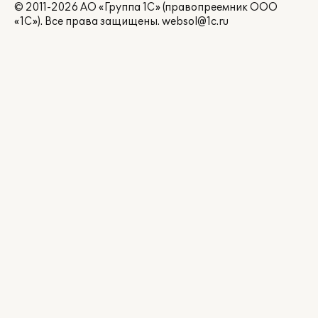
© 2011-2026 АО «Группа 1С» (правопреемник ООО
«1С»). Все права защищены.
websol@1c.ru