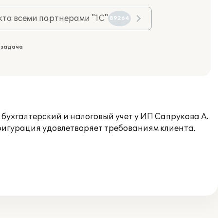
та всеми партнерами "1С"
89264
 задача
бухгалтерский и налоговый учет у ИП Сапрукова А.
нфигурация удовлетворяет требованиям клиента.