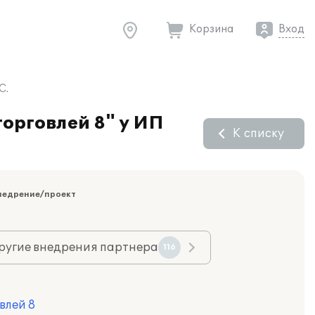
Корзина
Вход
С.
орговлей 8" у ИП
К списку
недрение/проект
ругие внедрения партнера
116
влей 8