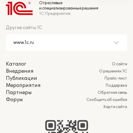
Отраслевые
и специализированные решения
1С:Предприятие
Другие сайты 1С
Каталог
О сайте
Внедрения
О решениях 1С
Публикации
Прайс-лист
Мероприятия
Поддержка
Партнеры
Обратная связь
Форум
Сообщить об ошибке
Карта сайта